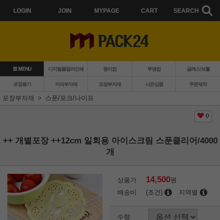
LOGIN
JOIN
MYPAGE
CART
SEARCH
MENU
디지털풀컬러인쇄
종이컵
투명컵
글래스/보틀
포장용기
커피부자재
포장부자재
시즌상품
주문제작
포장부자재
스푼/포크/나이프
0
++ 개별포장 ++12cm 일회용 아이스크림 스푼클리어/4000
개
14,500
상품가
원
배송비
(조건)
지역별
수량