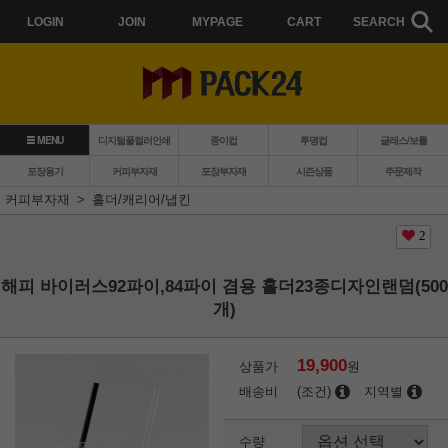
LOGIN
JOIN
MYPAGE
CART
SEARCH
MENU
디지털풀컬러인쇄
종이컵
투명컵
글래스/보틀
포장용기
커피부자재
포장부자재
시즌상품
주문제작
커피부자재
홀더/캐리어/냅킨
2
해피 바이러스92파이,84파이 겸용 홀더23종디자인랜덤(500
개)
19,900
상품가
원
배송비
(조건)
지역별
수량