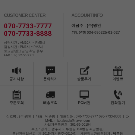
CUSTOMER CENTER
ACCOUNT INFO
070-7733-7777
예금주 : (주)명인
070-7733-8888
기업은행 034-090225-01-027
상담시간 : AM10시 ~ PM5시
점심시간 : PM1시 ~ PM2시
토요일/일요일/공휴일 휴무
FAX : 02) 2272-3001
공지사항
문의하기
상품후기
이벤트
주문조회
배송조회
PC버전
전화걸기
상호명 : (주)명인
|
대표 : 박종창
|
대표전화 : 070-7733-7777 070-7733-8888
|
E-
MAIL: mitotalpack@naver.com
사업자등록번호 : 361-86-00194
주소 : 경기도 광주시 마루들길 150번길 4(양벌동)
통신판매업신고 : 제 2015-경기광주-0010호
|
개인정보관리책임자 :
박종창