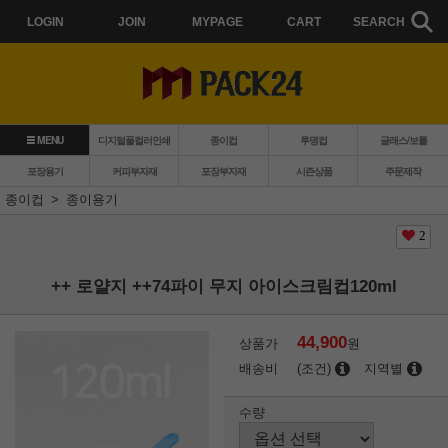
LOGIN
JOIN
MYPAGE
CART
SEARCH
MENU
디지털풀컬러인쇄
종이컵
투명컵
글래스/보틀
포장용기
커피부자재
포장부자재
시즌상품
주문제작
종이컵
종이용기
2
++ 로얄지 ++74파이 무지 아이스크림컵120ml
44,900
상품가
원
배송비
(조건)
지역별
수량