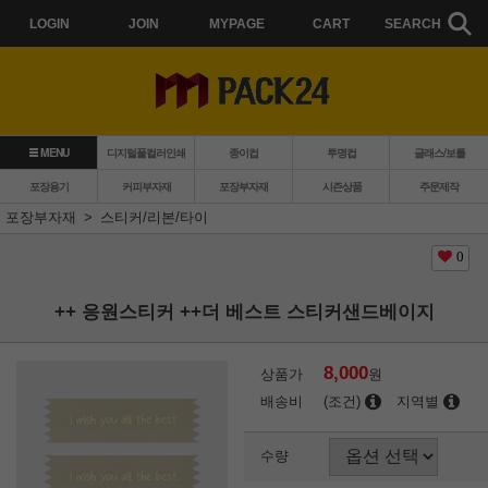
LOGIN
JOIN
MYPAGE
CART
SEARCH
MENU
디지털풀컬러인쇄
종이컵
투명컵
글래스/보틀
포장용기
커피부자재
포장부자재
시즌상품
주문제작
포장부자재
스티커/리본/타이
0
++ 응원스티커 ++더 베스트 스티커샌드베이지
8,000
상품가
원
배송비
(조건)
지역별
수량