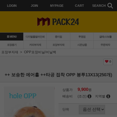
LOGIN
JOIN
MYPAGE
CART
SEARCH
MENU
디지털풀컬러인쇄
종이컵
투명컵
글래스/보틀
포장용기
커피부자재
포장부자재
시즌상품
주문제작
포장부자재
OPP포장비닐/비닐백
0
++ 보송한 에어홀 ++타공 접착 OPP 봉투13X13(250개)
9,900
상품가
원
배송비
(조건)
지역별
단위