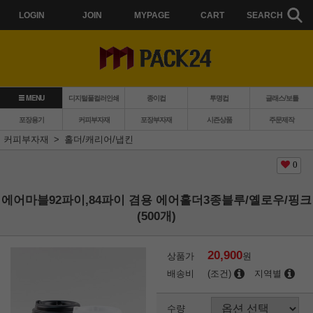
LOGIN
JOIN
MYPAGE
CART
SEARCH
MENU
디지털풀컬러인쇄
종이컵
투명컵
글래스/보틀
포장용기
커피부자재
포장부자재
시즌상품
주문제작
커피부자재
홀더/캐리어/냅킨
0
에어마블92파이,84파이 겸용 에어홀더3종블루/옐로우/핑크
(500개)
20,900
상품가
원
배송비
(조건)
지역별
수량