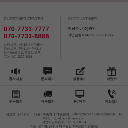
CUSTOMER CENTER
ACCOUNT INFO
070-7733-7777
예금주 : (주)명인
070-7733-8888
기업은행 034-090225-01-027
상담시간 : AM10시 ~ PM5시
점심시간 : PM1시 ~ PM2시
토요일/일요일/공휴일 휴무
FAX : 02) 2272-3001
공지사항
문의하기
상품후기
이벤트
주문조회
배송조회
PC버전
전화걸기
상호명 : (주)명인
|
대표 : 박종창
|
대표전화 : 070-7733-7777 070-7733-8888
|
E-
MAIL: mitotalpack@naver.com
사업자등록번호 : 361-86-00194
주소 : 경기도 광주시 마루들길 150번길 4(양벌동)