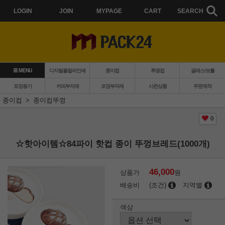
LOGIN
JOIN
MYPAGE
CART
SEARCH
MENU
디지털풀컬러인쇄
종이컵
투명컵
글래스/보틀
포장용기
커피부자재
포장부자재
시즌상품
주문제작
종이컵
종이컵뚜껑
0
☆핫아이템☆84파이 핫컵 종이 뚜껑브레드(1000개)
46,000
상품가
원
배송비
(조건)
지역별
색상