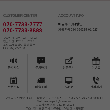
CUSTOMER CENTER
ACCOUNT INFO
070-7733-7777
예금주 : (주)명인
070-7733-8888
기업은행 034-090225-01-027
상담시간 : AM10시 ~ PM5시
점심시간 : PM1시 ~ PM2시
토요일/일요일/공휴일 휴무
FAX : 02) 2272-3001
공지사항
문의하기
상품후기
이벤트
주문조회
배송조회
PC버전
전화걸기
상호명 : (주)명인
|
대표 : 박종창
|
대표전화 : 070-7733-7777 070-7733-8888
|
E-
MAIL: mitotalpack@naver.com
사업자등록번호 : 361-86-00194
주소 : 경기도 광주시 마루들길 150번길 4(양벌동)