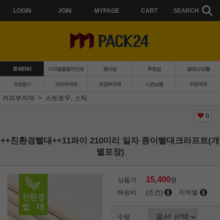
LOGIN
JOIN
MYPAGE
CART
SEARCH
MENU
디지털풀컬러인쇄
종이컵
투명컵
글래스/보틀
포장용기
커피부자재
포장부자재
시즌상품
주문제작
커피부자재
스트로우, 스틱
0
++친환경빨대++11파이 210미리 일자 종이빨대크라프트(개
별포장)
15,400
상품가
원
배송비
(조건)
지역별
수량