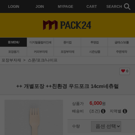
LOGIN
JOIN
MYPAGE
CART
SEARCH
MENU
디지털풀컬러인쇄
종이컵
투명컵
글래스/보틀
포장용기
커피부자재
포장부자재
시즌상품
주문제작
포장부자재
스푼/포크/나이프
0
++ 개별포장 ++친환경 우드포크 14cm네츄럴
6,000
상품가
원
배송비
(조건)
지역별
수량