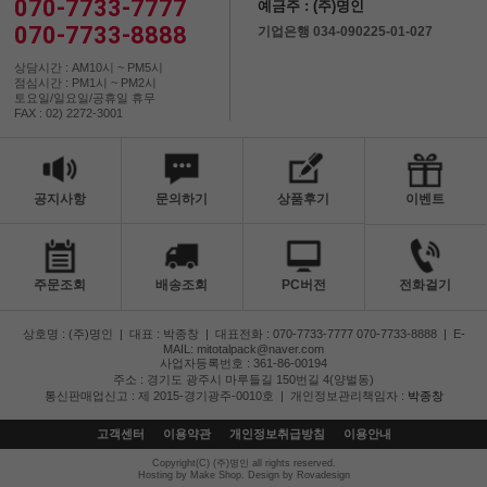
070-7733-7777
예금주 : (주)명인
070-7733-8888
기업은행 034-090225-01-027
상담시간 : AM10시 ~ PM5시
점심시간 : PM1시 ~ PM2시
토요일/일요일/공휴일 휴무
FAX : 02) 2272-3001
공지사항
문의하기
상품후기
이벤트
주문조회
배송조회
PC버전
전화걸기
상호명 : (주)명인
|
대표 : 박종창
|
대표전화 : 070-7733-7777 070-7733-8888
|
E-
MAIL: mitotalpack@naver.com
사업자등록번호 : 361-86-00194
주소 : 경기도 광주시 마루들길 150번길 4(양벌동)
통신판매업신고 : 제 2015-경기광주-0010호
|
개인정보관리책임자 :
박종창
고객센터
이용약관
개인정보취급방침
이용안내
Copyright(C) (주)명인 all rights reserved.
Hosting by Make Shop. Design by Rovadesign