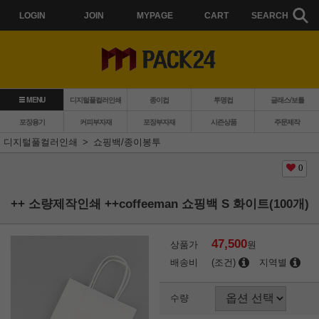
LOGIN
JOIN
MYPAGE
CART
SEARCH
MENU
디지털풀컬러인쇄
종이컵
투명컵
글래스/보틀
포장용기
커피부자재
포장부자재
시즌상품
주문제작
디지털풀컬러인쇄
쇼핑백/종이봉투
0
++ 소량제작인쇄 ++coffeeman 쇼핑백 S 화이트(100개)
47,500
상품가
원
배송비
(조건)
지역별
수량