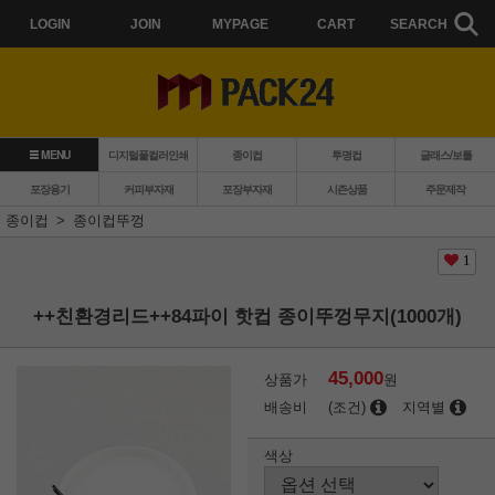
LOGIN
JOIN
MYPAGE
CART
SEARCH
MENU
디지털풀컬러인쇄
종이컵
투명컵
글래스/보틀
포장용기
커피부자재
포장부자재
시즌상품
주문제작
종이컵
종이컵뚜껑
1
++친환경리드++84파이 핫컵 종이뚜껑무지(1000개)
45,000
상품가
원
배송비
(조건)
지역별
색상