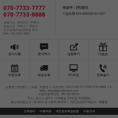
070-7733-7777
예금주 : (주)명인
070-7733-8888
기업은행 034-090225-01-027
상담시간 : AM10시 ~ PM5시
점심시간 : PM1시 ~ PM2시
토요일/일요일/공휴일 휴무
FAX : 02) 2272-3001
공지사항
문의하기
상품후기
이벤트
주문조회
배송조회
PC버전
전화걸기
상호명 : (주)명인
|
대표 : 박종창
|
대표전화 : 070-7733-7777 070-7733-8888
|
E-
MAIL: mitotalpack@naver.com
사업자등록번호 : 361-86-00194
주소 : 경기도 광주시 마루들길 150번길 4(양벌동)
통신판매업신고 : 제 2015-경기광주-0010호
|
개인정보관리책임자 :
박종창
고객센터
이용약관
개인정보취급방침
이용안내