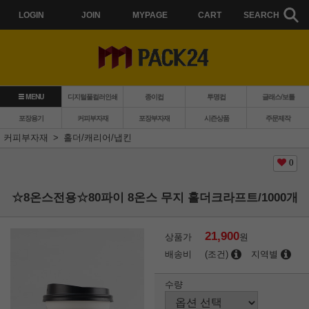
LOGIN
JOIN
MYPAGE
CART
SEARCH
MENU
디지털풀컬러인쇄
종이컵
투명컵
글래스/보틀
포장용기
커피부자재
포장부자재
시즌상품
주문제작
커피부자재
홀더/캐리어/냅킨
0
☆8온스전용☆80파이 8온스 무지 홀더크라프트/1000개
21,900
상품가
원
배송비
(조건)
지역별
수량