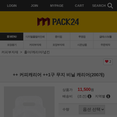
LOGIN
JOIN
MYPAGE
CART
SEARCH
MENU
디지털풀컬러인쇄
종이컵
투명컵
글래스/보틀
포장용기
커피부자재
포장부자재
시즌상품
주문제작
커피부자재
홀더/캐리어/냅킨
2
++ 커피캐리어 ++1구 무지 비닐 캐리어(200개)
11,500
상품가
원
배송비
(조건)
지역별
수량