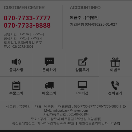
CUSTOMER CENTER
ACCOUNT INFO
070-7733-7777
예금주 : (주)명인
070-7733-8888
기업은행 034-090225-01-027
상담시간 : AM10시 ~ PM5시
점심시간 : PM1시 ~ PM2시
토요일/일요일/공휴일 휴무
FAX : 02) 2272-3001
공지사항
문의하기
상품후기
이벤트
주문조회
배송조회
PC버전
전화걸기
상호명 : (주)명인
|
대표 : 박종창
|
대표전화 : 070-7733-7777 070-7733-8888
|
E-
MAIL: mitotalpack@naver.com
사업자등록번호 : 361-86-00194
주소 : 경기도 광주시 마루들길 150번길 4(양벌동)
통신판매업신고 : 제 2015-경기광주-0010호
|
개인정보관리책임자 :
박종창