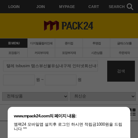
LOGIN
JOIN
MYPAGE
CART
SEARCH
MENU
디지털풀컬러인쇄
종이컵
투명컵
글래스/보틀
포장용기
커피부자재
포장부자재
시즌상품
주문제작
검색
원 ~
원
www.mpack24.com의 페이지 내용:
엠팩24 모바일앱 설치후 로그인 하시면 적립금1000원을 드립
니다 ^^
검색된 상품이 없습니다.