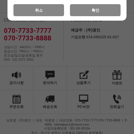
취소
확인
CUSTOMER CENTER
ACCOUNT INFO
070-7733-7777
예금주 : (주)명인
070-7733-8888
기업은행 034-090225-01-027
상담시간 : AM10시 ~ PM5시
점심시간 : PM1시 ~ PM2시
토요일/일요일/공휴일 휴무
FAX : 02) 2272-3001
공지사항
문의하기
상품후기
이벤트
주문조회
배송조회
PC버전
전화걸기
상호명 : (주)명인
|
대표 : 박종창
|
대표전화 : 070-7733-7777 070-7733-8888
|
E-
MAIL: mitotalpack@naver.com
사업자등록번호 : 361-86-00194
주소 : 경기도 광주시 마루들길 150번길 4(양벌동)