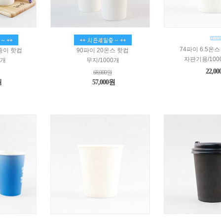
74파이 6.5온
 종이 핫컵
90파이 20온스 핫컵
자판기용/100
0개
무지/1000개
22,0
68,000원
원
57,000원