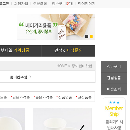
로그인
회원가입
주문조회
장바구니[
0
개]
마이페이지
1
2
핫세일
기획상품
견적&
제작문의
HOME
종이컵
핫컵
>
>
장바구니
종이컵뚜껑
관심상품
배송조회
랜드순
낮은가격순
높은가격순
상품명순
신상품순