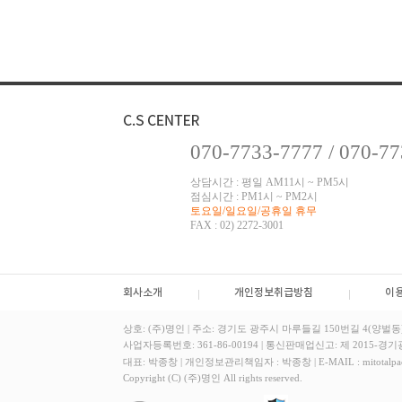
070-7733-7777 / 070-7
상담시간 : 평일 AM11시 ~ PM5시
점심시간 : PM1시 ~ PM2시
토요일/일요일/공휴일 휴무
FAX : 02) 2272-3001
회사소개
개인정보취급방침
이
상호: (주)명인
|
주소: 경기도 광주시 마루들길 150번길 4(양벌동
사업자등록번호: 361-86-00194
|
통신판매업신고: 제 2015-경기광
대표: 박종창
|
개인정보관리책임자 : 박종창
|
E-MAIL : mitotalp
Copyright (C) (주)명인 All rights reserved.