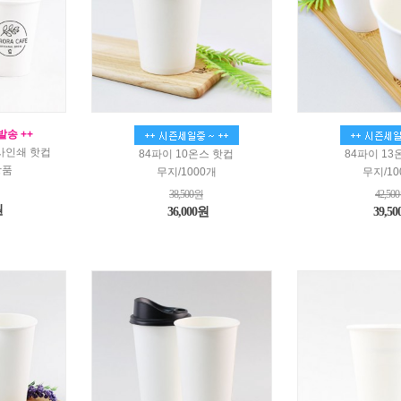
발송 ++
타사인쇄 핫컵
84파이 10온스 핫컵
84파이 13
상품
무지/1000개
무지/10
38,500원
42,50
원
36,000원
39,5