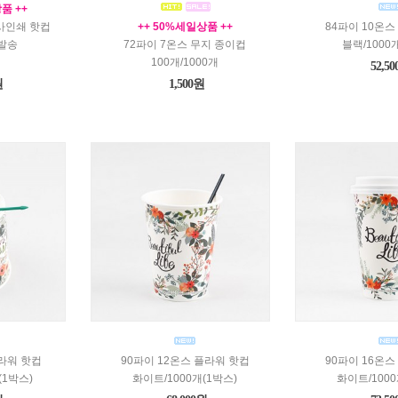
품 ++
타사인쇄 핫컵
++ 50%세일상품 ++
84파이 10온스
발송
72파이 7온스 무지 종이컵
블랙/1000
100개/1000개
52,5
원
1,500원
플라워 핫컵
90파이 12온스 플라워 핫컵
90파이 16온스
(1박스)
화이트/1000개(1박스)
화이트/1000