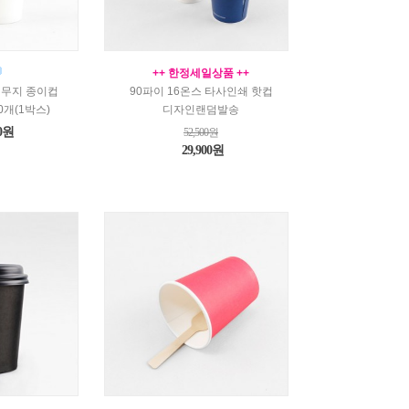
++ 한정세일상품 ++
스 무지 종이컵
90파이 16온스 타사인쇄 핫컵
0개(1박스)
디자인랜덤발송
00원
52,500원
29,900원