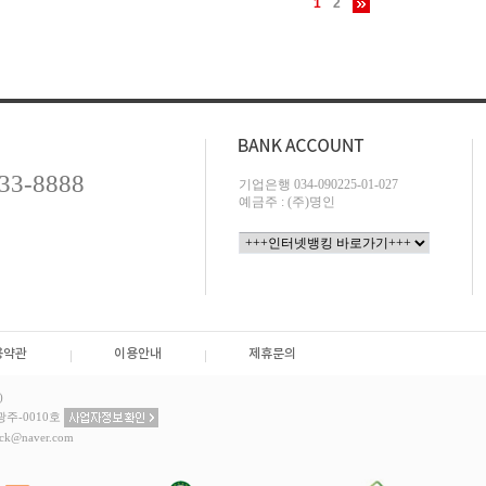
1
2
733-8888
기업은행 034-090225-01-027
예금주 : (주)명인
용약관
이용안내
제휴문의
)
주-0010호
ack@naver.com