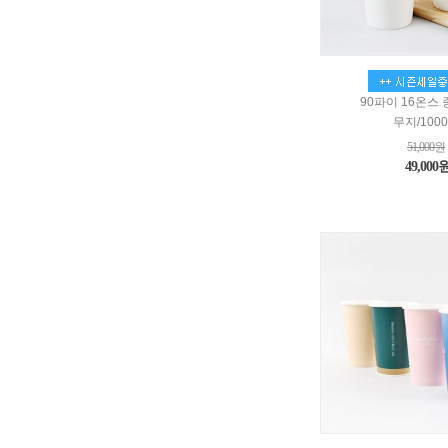
90파이 16온스
무지/100
51,000원
49,000