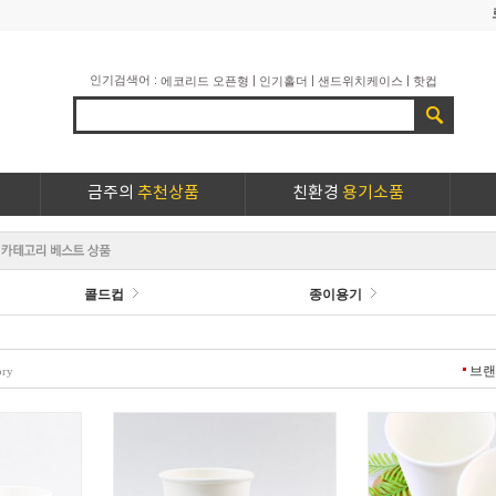
인기검색어 :
|
|
|
에코리드 오픈형
인기홀더
샌드위치케이스
핫컵
금주의
추천상품
친환경
용기소품
콜드컵
종이용기
브
ory