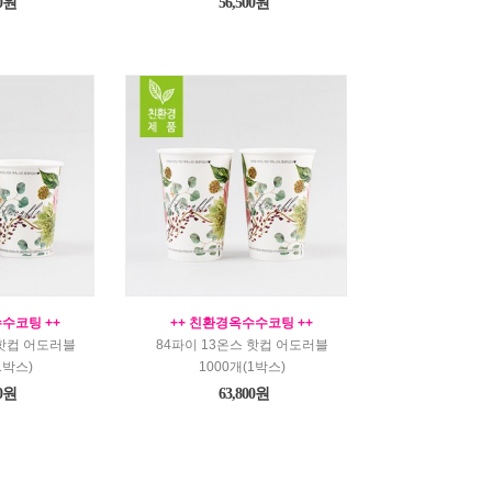
00원
56,500원
수코팅 ++
++ 친환경옥수수코팅 ++
 핫컵 어도러블
84파이 13온스 핫컵 어도러블
1박스)
1000개(1박스)
00원
63,800원