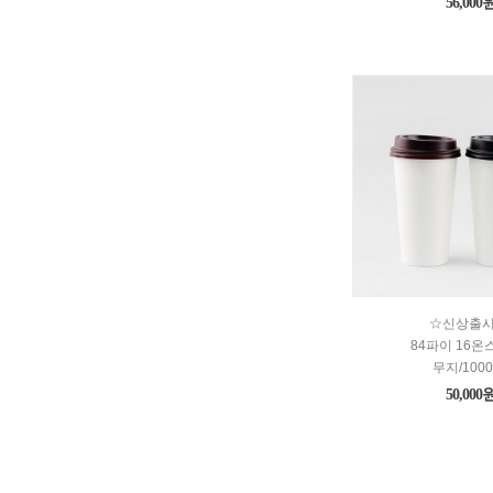
56,000
☆신상출
84파이 16온
무지/100
50,000