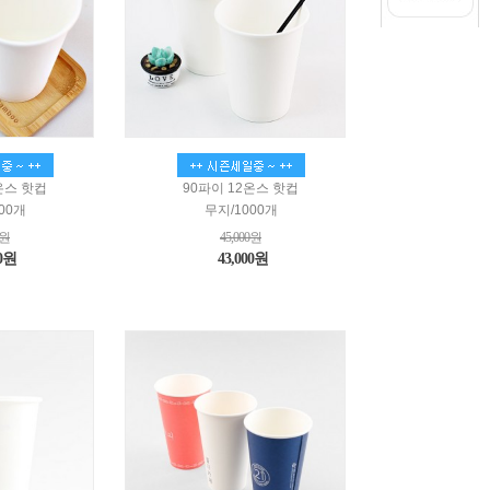
온스 핫컵
90파이 12온스 핫컵
00개
무지/1000개
0원
45,000원
00원
43,000원