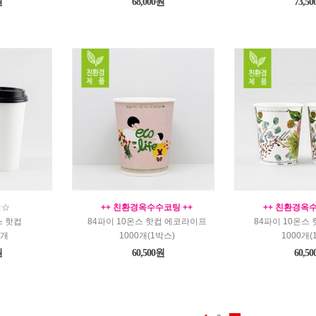
원
68,000원
73,5
시☆
++ 친환경옥수수코팅 ++
++ 친환경옥수
스 핫컵
84파이 10온스 핫컵 에코라이프
84파이 10온스
0개
1000개(1박스)
1000개(
원
60,500원
60,5