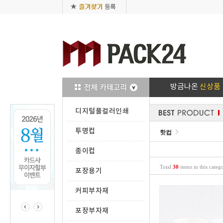
방금나온
신상품
디지털풀컬러인쇄
투명컵
핫컵
종이컵
Total
30
items in this categ
포장용기
커피부자재
포장부자재