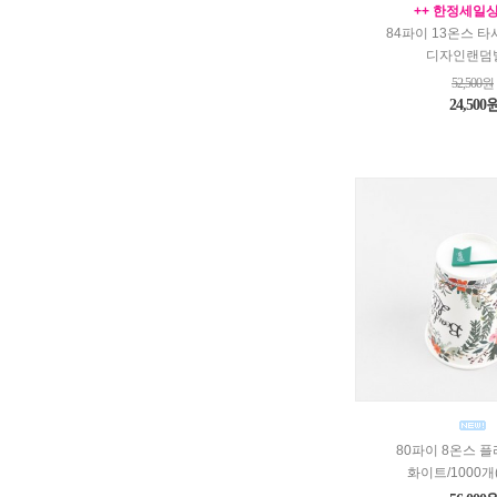
++ 한정세일상
84파이 13온스 
디자인랜덤
52,500원
24,500
80파이 8온스 
화이트/1000개