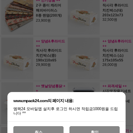
++ 인기상품 ++
++
2구 종이 캐리어
직사각 후라이드
해피바이러스
치킨박스(대)
203x123x73
8종 랜덤(200개)
32,500원
23,900원
++ 양념&후라이드
++ 양념&후라이드
++
++
직사각 후라이드
직사각 후라이드
치킨박스(중)
치킨박스 (소)
190x110x65
175x105x55
29,900원
28,000원
++ 옛날양념통닭 +
++ 파격세일 ++
+
사각포장용기세트
정사각 양념통닭
블랙 SJ190
www.mpack24.com의 페이지 내용:
치킨박스 M2
용기+뚜껑(150세
200개
트)
엠팩24 모바일앱 설치후 로그인 하시면 적립금1000원을 드립
29,900원
56,400원
니다 ^^
++ 돈가스도시락 +
++ 수육포장용기 +
취소
확인