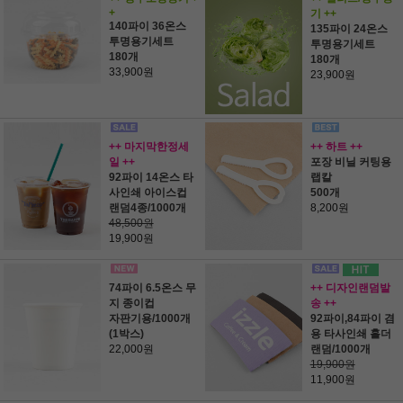
+
기 ++
140파이 36온스
135파이 24온스
투명용기세트
투명용기세트
180개
180개
33,900원
23,900원
++ 마지막한정세
++ 하트 ++
일 ++
포장 비닐 커팅용
92파이 14온스 타
랩칼
사인쇄 아이스컵
500개
랜덤4종/1000개
8,200원
48,500원
19,900원
74파이 6.5온스 무
++ 디자인랜덤발
지 종이컵
송 ++
자판기용/1000개
92파이,84파이 겸
(1박스)
용 타사인쇄 홀더
22,000원
랜덤/1000개
19,900원
11,900원