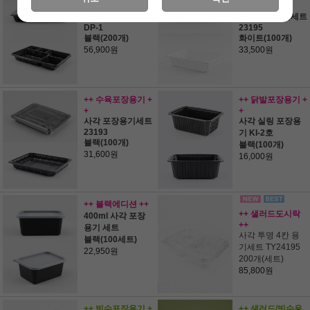
+
+
5구 도시락세트 S
사각 포장용기세트
DP-1
23195
블랙(200개)
화이트(100개)
56,900원
33,500원
++ 수육포장용기 +
++ 닭발포장용기 +
+
+
사각 포장용기세트
사각 실링 포장용
23193
기 KI-2호
블랙(100개)
블랙(100개)
31,600원
16,000원
++ 블랙에디션 ++
++ 샐러드도시락
400ml 사각 포장
++
용기 세트
사각 투명 4칸 용
블랙(100세트)
기세트 TY24195
22,950원
200개(세트)
85,800원
++ 빙수포장용기 +
++ 샐러드/빙수용