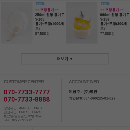
++ 포장용기 ++
++ 포장용기 ++
250ml 원형 용기 T
960ml 원형 용기 T
Y-105
Y-158
용기+뚜껑(1000세
용기+뚜껑(300세
트)
트)
87,500원
77,000원
더보기 ▼
CUSTOMER CENTER
ACCOUNT INFO
070-7733-7777
예금주 : (주)명인
070-7733-8888
기업은행 034-090225-01-027
상담시간 : AM10시 ~ PM5시
점심시간 : PM1시 ~ PM2시
토요일/일요일/공휴일 휴무
FAX : 02) 2272-3001