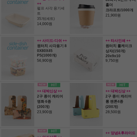
++
홀더
펄프 사각 용기세
크라프트/1000개
트
21,900원
35개(세트)
14,000원
++ 사이드-디쉬 ++
++ 타사인쇄 ++
원터치 사각용기 8
원터치 롤케이크
0X80X45
상자(150개)
PS(1000개)
20x9x10
56,900원
9,750원
++ 대박신상 ++
++ 대박신상 ++
2구 종이 캐리어
2구 종이 캐리어
명화 6종
롱 팬톤4종
(200개)
(200개)
23,900원
28,500원
++ 양념&후라이드