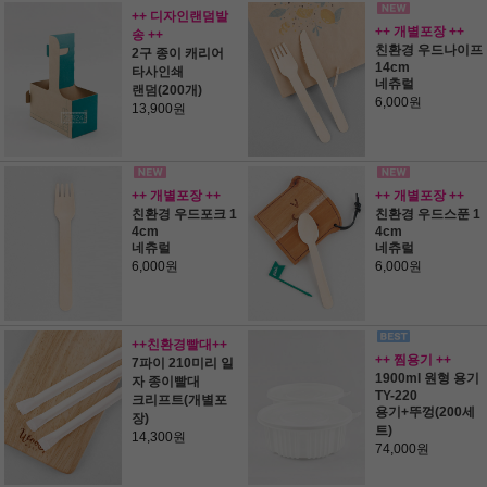
++ 디자인랜덤발
++ 개별포장 ++
송 ++
친환경 우드나이프
2구 종이 캐리어
14cm
타사인쇄
네츄럴
랜덤(200개)
6,000원
13,900원
++ 개별포장 ++
++ 개별포장 ++
친환경 우드포크 1
친환경 우드스푼 1
4cm
4cm
네츄럴
네츄럴
6,000원
6,000원
++친환경빨대++
++ 찜용기 ++
7파이 210미리 일
1900ml 원형 용기
자 종이빨대
TY-220
크리프트(개별포
용기+뚜껑(200세
장)
트)
14,300원
74,000원