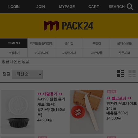
LOGIN
JOIN
MYPAGE
CART
SEARCH
MENU
디지털풀컬러인쇄
종이컵
투명컵
글래스/보틀
포장용기
커피부자재
포장부자재
시즌상품
주문제작
방금나온신상품
정렬
++ 배달용기 ++
++ 벌크포장 ++
AJ190 원형 용기
친환경 우드나이프
세트 (블랙)
14cm
용기+뚜껑(150세
네츄럴/500개
트)
14,500원
44,900원