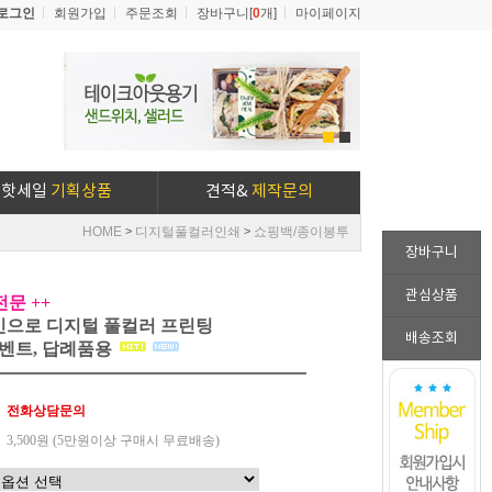
로그인
회원가입
주문조회
장바구니[
0
개]
마이페이지
1
2
핫세일
기획상품
견적&
제작문의
HOME
디지털풀컬러인쇄
쇼핑백/종이봉투
>
>
장바구니
관심상품
문 ++
인으로 디지털 풀컬러 프린팅
배송조회
이벤트, 답례품용
전화상담문의
3,500원 (5만원이상 구매시 무료배송)