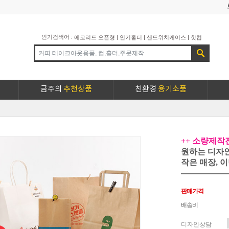
인기검색어 :
|
|
|
에코리드 오픈형
인기홀더
샌드위치케이스
핫컵
금주의
추천상품
친환경
용기소품
++ 소량제작전
원하는 디자
작은 매장, 
판매가격
배송비
디자인상담