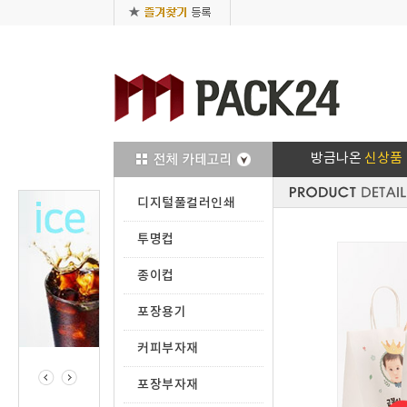
방금나온
신상품
디지털풀컬러인쇄
투명컵
종이컵
포장용기
커피부자재
포장부자재