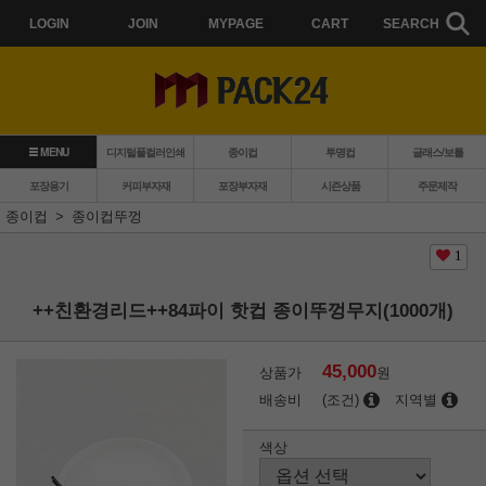
LOGIN
JOIN
MYPAGE
CART
SEARCH
MENU
디지털풀컬러인쇄
종이컵
투명컵
글래스/보틀
포장용기
커피부자재
포장부자재
시즌상품
주문제작
종이컵
종이컵뚜껑
1
++친환경리드++84파이 핫컵 종이뚜껑무지(1000개)
45,000
상품가
원
배송비
(조건)
지역별
색상