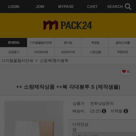
LOGIN
JOIN
MYPAGE
CART
SEARCH
MENU
디지털풀컬러인쇄
종이컵
투명컵
글래스/보틀
포장용기
커피부자재
포장부자재
시즌상품
주문제작
디지털풀컬러인쇄
쇼핑백/종이봉투
0
++ 소량제작상품 ++복 각대봉투 S (제작샘플)
상품가
전화상담문의
배송비
(조건)
지역별
디자인상
담