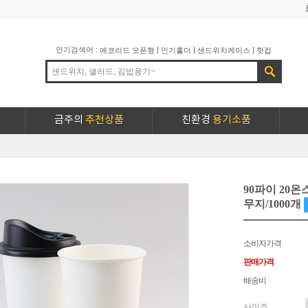
인기검색어 :
|
|
|
에코리드 오픈형
인기홀더
샌드위치케이스
핫컵
금주의
추천상품
친환경
용기소품
90파이 20온
무지/1000개
소비자가격
판매가격
배송비
사이즈