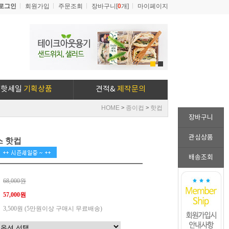
로그인
회원가입
주문조회
장바구니[
0
개]
마이페이지
1
2
핫세일
기획상품
견적&
제작문의
HOME
종이컵
핫컵
>
>
장바구니
관심상품
스 핫컵
배송조회
68,000원
57,000원
3,500원 (5만원이상 구매시 무료배송)