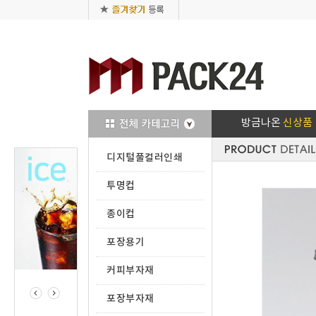
방금나온
신상품
디지털풀컬러인쇄
투명컵
종이컵
포장용기
커피부자재
포장부자재