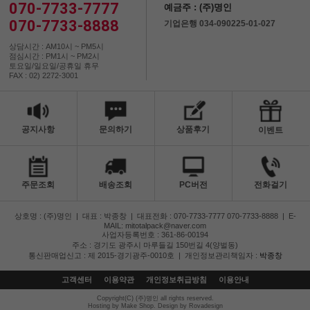
070-7733-7777
예금주 : (주)명인
070-7733-8888
기업은행 034-090225-01-027
상담시간 : AM10시 ~ PM5시
점심시간 : PM1시 ~ PM2시
토요일/일요일/공휴일 휴무
FAX : 02) 2272-3001
공지사항
문의하기
상품후기
이벤트
주문조회
배송조회
PC버전
전화걸기
상호명 : (주)명인
|
대표 : 박종창
|
대표전화 : 070-7733-7777 070-7733-8888
|
E-
MAIL: mitotalpack@naver.com
사업자등록번호 : 361-86-00194
주소 : 경기도 광주시 마루들길 150번길 4(양벌동)
통신판매업신고 : 제 2015-경기광주-0010호
|
개인정보관리책임자 :
박종창
고객센터
이용약관
개인정보취급방침
이용안내
Copyright(C) (주)명인 all rights reserved.
Hosting by Make Shop. Design by Rovadesign