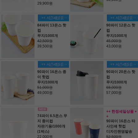
29,900원
84파이 13온스 핫
90파이 12온스 핫
컵
컵
무지/1000개
무지/1000개
42,500원
45,000원
39,500원
43,000원
90파이 16온스 종
90파이 20온스 핫
이 핫컵
컵
무지/1000개
무지/1000개
51,000원
68,000원
49,000원
57,000원
++ 한정세일상품 +
74파이 6.5온스 무
+
지 종이컵
90파이 16온스 타
자판기용/1000개
사인쇄 핫컵
(1박스)
디자인랜덤발송
22,000원
52,500원