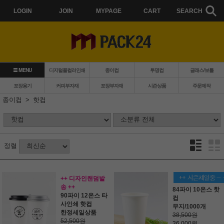
LOGIN
JOIN
MYPAGE
CART
SEARCH
MENU
디지털풀컬러인쇄
종이컵
투명컵
글래스/보틀
포장용기
커피부자재
포장부자재
시즌상품
주문제작
종이컵
핫컵
정렬
++ 디자인랜덤발
송 ++
84파이 10온스 핫
90파이 12온스 타
컵
사인쇄 핫컵
무지/1000개
한정세일상품
38,500원
52,500원
36,000원