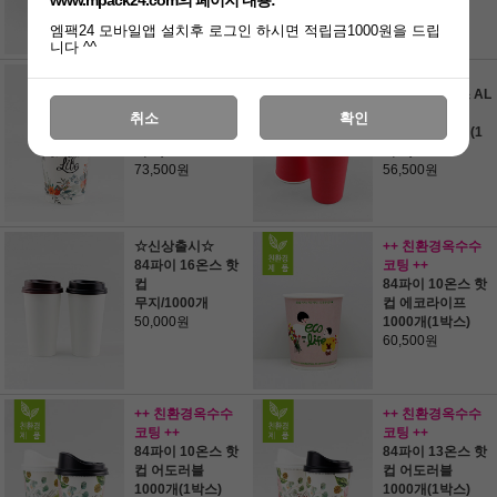
56,000원
68,000원
엠팩24 모바일앱 설치후 로그인 하시면 적립금1000원을 드립
니다 ^^
90파이 16온스 플
84파이 13온스 AL
라워 핫컵
L RED 핫컵
취소
확인
화이트/1000개(1
올레드/1000개(1
박스)
박스)
73,500원
56,500원
☆신상출시☆
++ 친환경옥수수
84파이 16온스 핫
코팅 ++
컵
84파이 10온스 핫
무지/1000개
컵 에코라이프
50,000원
1000개(1박스)
60,500원
++ 친환경옥수수
++ 친환경옥수수
코팅 ++
코팅 ++
84파이 10온스 핫
84파이 13온스 핫
컵 어도러블
컵 어도러블
1000개(1박스)
1000개(1박스)