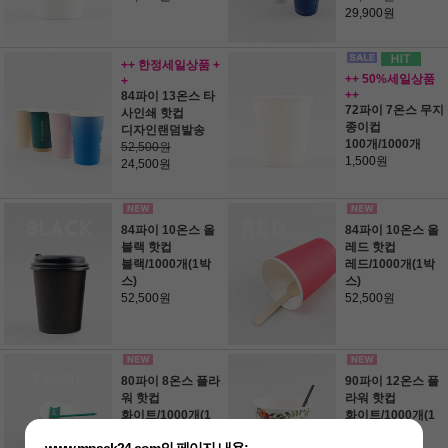
29,900원
++ 한정세일상품 +
++ 50%세일상품
+
++
84파이 13온스 타
72파이 7온스 무지
사인쇄 핫컵
종이컵
디자인랜덤발송
100개/1000개
52,500원
1,500원
24,500원
84파이 10온스 올
84파이 10온스 올
블랙 핫컵
레드 핫컵
블랙/1000개(1박
레드/1000개(1박
스)
스)
52,500원
52,500원
80파이 8온스 플라
90파이 12온스 플
워 핫컵
라워 핫컵
화이트/1000개(1
화이트/1000개(1
박스)
박스)
www.mpack24.com의 페이지 내용: