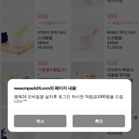
46,900원
++ 레귤러사이즈 +
++ 레귤러사이즈 +
+
+
87파이 무지 아이
90파이 무지 아이
스크림컵
스크림컵
180ml
240ml
48,900원
51,900원
++한정수량입고+
122파이 46온스
+
대용량 무지컵
178파이 92온스
팝콘용기/500개
대용량 무지컵
84,000원
www.mpack24.com의 페이지 내용:
팝콘용기/150개
48,900원
엠팩24 모바일앱 설치후 로그인 하시면 적립금1000원을 드립
니다 ^^
125파이 650cc 종
☆떡볶이용기☆
이용기
125파이 750cc 원
취소
확인
무지/1000개
형 용기 세트
57,900원
무지/300개
49,900원