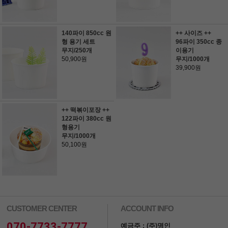
140파이 850cc 원
++ 사이즈 ++
형 용기 세트
96파이 350cc 종
무지/250개
이용기
50,900원
무지/1000개
39,900원
++ 떡볶이포장 ++
122파이 380cc 원
형용기
무지/1000개
50,100원
CUSTOMER CENTER
ACCOUNT INFO
070-7733-7777
예금주 : (주)명인