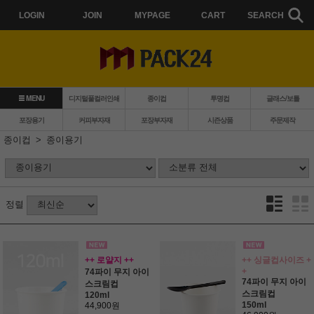
LOGIN
JOIN
MYPAGE
CART
SEARCH
MENU
디지털풀컬러인쇄
종이컵
투명컵
글래스/보틀
포장용기
커피부자재
포장부자재
시즌상품
주문제작
종이컵
종이용기
정렬
++ 로얄지 ++
++ 싱글컵사이즈 +
+
74파이 무지 아이
74파이 무지 아이
스크림컵
스크림컵
120ml
150ml
44,900원