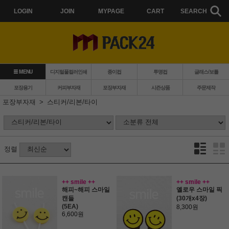
LOGIN
JOIN
MYPAGE
CART
SEARCH
MENU
디지털풀컬러인쇄
종이컵
투명컵
글래스/보틀
포장용기
커피부자재
포장부자재
시즌상품
주문제작
포장부자재
스티커/리본/타이
정렬
++ smile ++
++ smile ++
해피~해피 스마일
옐로우 스마일 픽
캔들
(30개x4장)
(5EA)
8,300원
6,600원