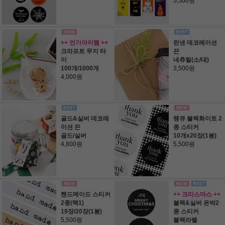
5,500원
++ 인기아이템 ++
린넨 데코레이션
크라프트 무지 타
끈
이
네츄럴(소/대)
100개/1000개
3,500원
4,000원
골드&실버 데코레
땡큐 블랙화이트 2
이션 끈
종 스티커
골드/실버
10개x20장(1봉)
4,800원
5,500원
핸드메이드 스티커
++ 크리스마스 ++
2종(택1)
블랙&실버 은박2
19장/20장(1봉)
종 스티커
5,500원
블랙라벨