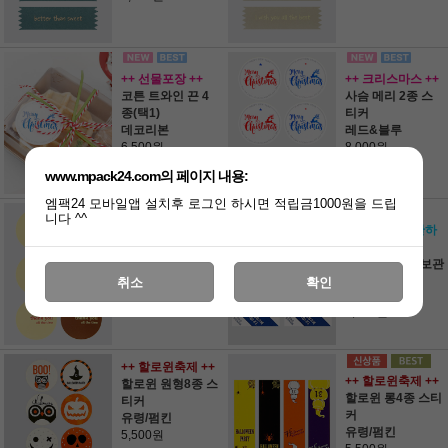
++ 선물포장 ++
++ 크리스마스 ++
코튼 트와인 끈 4
사슴 메리 2종 스
종(택1)
티커
데코리본
레드&블루
6,500원
8,000원
www.mpack24.com의 페이지 내용:
엠팩24 모바일앱 설치후 로그인 하시면 적립금1000원을 드립
니다 ^^
땡큐 모던 2종 스
++ 션하게 보관하
티커
자 ++
바닐라&초코
신선식품 냉장보관
8,000원
스티커
취소
확인
35X35
5,500원
++ 할로윈축제 ++
++ 할로윈축제 ++
할로윈 원형8종 스
할로윈 롱4종 스티
티커
커
유령/펌킨
유령/펌킨
5,500원