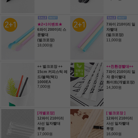
★2+1이벤트★
7파이 210미리 일
6파이 200미리 스
자빨대
푼빨대
(벌크포장)
(벌크포장)
11,000원
18,000원
++ 벌크포장 ++
++친환경빨대++
15cm 커피스틱 레
7파이 210미리 일
드/블랙(택1)
자 종이빨대
1000EA
화이트(개별포장)
7,000원
14,300원
[개별포장]
[ 벌크포장 ]
12파이 210미리
12파이 210미리
사선 일자빨대
사선 일자빨대
투명
투명
17,000원
16,000원