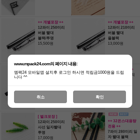
++ 개별포장 ++
++ 개별포장 ++
12파이 250미리
12파이 210미리
버블 빨대
버블 빨대
블랙/투명
올블랙
15,500원
13,000원
www.mpack24.com의 페이지 내용:
++ 벌크포장 ++
++ 벌크포장 ++
엠팩24 모바일앱 설치후 로그인 하시면 적립금1000원을 드립
12파이 250미리
12파이 210미리
니다 ^^
버블 빨대
버블 빨대
올블랙
올블랙
13,000원
11,000원
취소
확인
[ 벌크포장 ]
++ 32온스대용량
12파이 250미리
전용 ++
사선 일자빨대
7파이 280미리 일
투명
자 빨대 블랙
17,000원