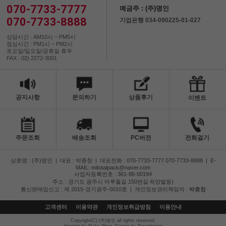
070-7733-7777
예금주 : (주)명인
070-7733-8888
기업은행 034-090225-01-027
상담시간 : AM10시 ~ PM5시
점심시간 : PM1시 ~ PM2시
토요일/일요일/공휴일 휴무
FAX : 02) 2272-3001
공지사항
문의하기
상품후기
이벤트
주문조회
배송조회
PC버전
전화걸기
상호명 : (주)명인
|
대표 : 박종창
|
대표전화 : 070-7733-7777 070-7733-8888
|
E-
MAIL: mitotalpack@naver.com
사업자등록번호 : 361-86-00194
주소 : 경기도 광주시 마루들길 150번길 4(양벌동)
통신판매업신고 : 제 2015-경기광주-0010호
|
개인정보관리책임자 :
박종창
고객센터
이용약관
개인정보취급방침
이용안내
Copyright(C) (주)명인 all rights reserved.
Hosting by Make Shop. Design by Rovadesign