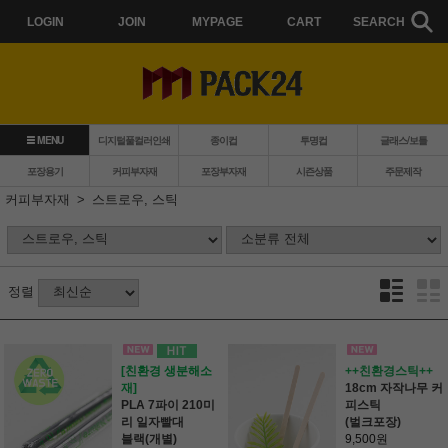
LOGIN
JOIN
MYPAGE
CART
SEARCH
MENU
디지털풀컬러인쇄
종이컵
투명컵
글래스/보틀
포장용기
커피부자재
포장부자재
시즌상품
주문제작
커피부자재
스트로우, 스틱
정렬
[친환경 생분해소
++친환경스틱++
재]
18cm 자작나무 커
PLA 7파이 210미
피스틱
리 일자빨대
(벌크포장)
블랙(개별)
9,500원