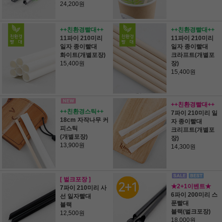
24,200원
++친환경빨대++
++친환경빨대++
11파이 210미리
11파이 210미리
일자 종이빨대
일자 종이빨대
화이트(개별포장)
크라프트(개별포
15,400원
장)
15,400원
++친환경빨대++
++친환경스틱++
7파이 210미리 일
18cm 자작나무 커
자 종이빨대
피스틱
크리프트(개별포
(개별포장)
장)
13,900원
14,300원
[ 벌크포장 ]
★2+1이벤트★
7파이 210미리 사
6파이 200미리 스
선 일자빨대
푼빨대
블랙
블랙(벌크포장)
12,500원
18,000원