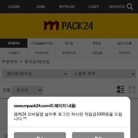
LOGIN
JOIN
MYPAGE
CART
SEARCH
MENU
디지털풀컬러인쇄
종이컵
투명컵
글래스/보틀
포장용기
커피부자재
포장부자재
시즌상품
주문제작
주문제작
종이컵/페트컵
정렬
www.mpack24.com의 페이지 내용:
엠팩24 모바일앱 설치후 로그인 하시면 적립금1000원을 드립
상품 준비중 입니다.
니다 ^^
CUSTOMER CENTER
ACCOUNT INFO