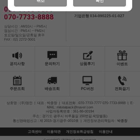
취소
확인
070-7733-7777
예금주 : (주)명인
070-7733-8888
기업은행 034-090225-01-027
상담시간 : AM10시 ~ PM5시
점심시간 : PM1시 ~ PM2시
토요일/일요일/공휴일 휴무
FAX : 02) 2272-3001
공지사항
문의하기
상품후기
이벤트
주문조회
배송조회
PC버전
전화걸기
상호명 : (주)명인
|
대표 : 박종창
|
대표전화 : 070-7733-7777 070-7733-8888
|
E-
MAIL: mitotalpack@naver.com
사업자등록번호 : 361-86-00194
주소 : 경기도 광주시 마루들길 150번길 4(양벌동)
통신판매업신고 : 제 2015-경기광주-0010호
|
개인정보관리책임자 :
박종창
고객센터
이용약관
개인정보취급방침
이용안내
Copyright(C) (주)명인 all rights reserved.